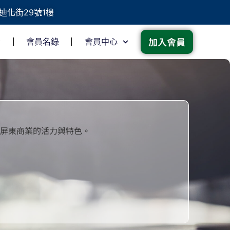
迪化街29號1樓
加入會員
會員名錄
會員中心
家
屏東商業的活力與特色。