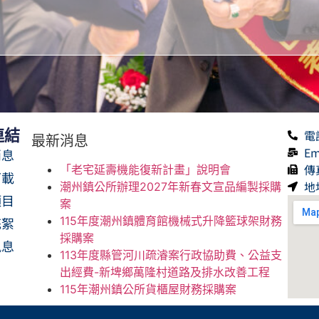
連結
電話
最新消息
Em
消息
傳真
「老宅延壽機能復新計畫」說明會
下載
地
潮州鎮公所辦理2027年新春文宣品編製採購
項目
案
花絮
115年度潮州鎮體育館機械式升降籃球架財務
採購案
訊息
113年度縣管河川疏濬案行政協助費、公益支
出經費-新埤鄉萬隆村道路及排水改善工程
115年潮州鎮公所貨櫃屋財務採購案