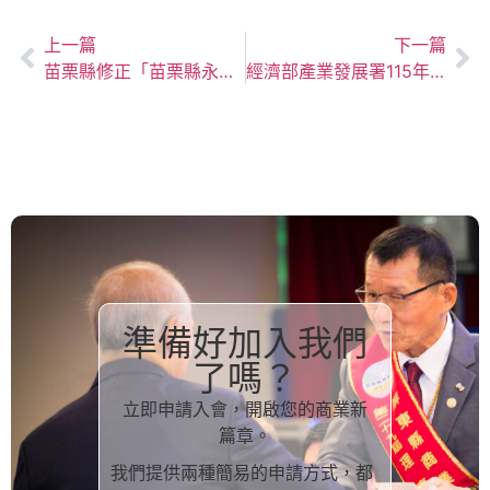
上一篇
下一篇
苗栗縣修正「苗栗縣永貞國民小學空氣品質維護區實施移動汙染源管制措施」，已於114年12月1日公告，自公告後6個月生效。
經濟部產業發展署115年度「IDDI設計驅動產業創新補助」申請須知(請逕至IDDI官網www.tdri.org.tw/iddi)。
準備好加入我們
了嗎？
立即申請入會，開啟您的商業新
篇章。
我們提供兩種簡易的申請方式，都