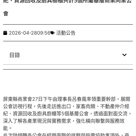
會
2026-04-28
09:56
活動公告
目錄
屏東縣商業會27日下午由理事長呂春風率領重要幹部，展開
公會訪視行程，先後走訪進出口、家畜肉類、不動產仲介經
紀、資源回收及廚具廚櫃等5個基層公會，透過面對面交流，
深入了解各產業現況與實務需求，強化橫向聯繫與服務效
能。
此次除傾聽各公會在經營面臨的挑戰與所需協助事項外，商