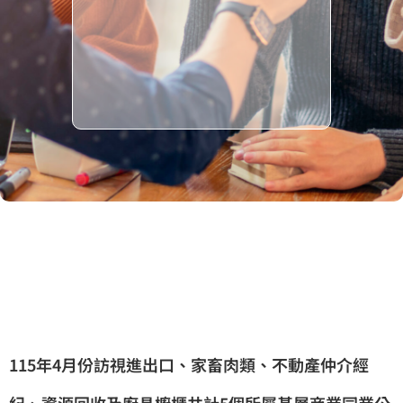
115年4月份訪視進出口、家畜肉類、不動產仲介經
紀、資源回收及廚具櫥櫃共計5個所屬基層商業同業公