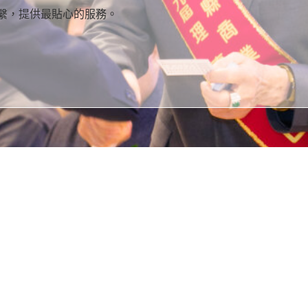
繫，提供最貼心的服務。
連結
電話
最新消息
Em
消息
傳真
潮州鎮公所辦理2027年新春文宣品編製採購
下載
地
案