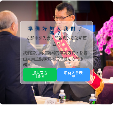
準備好加入我們了
嗎？
立即申請入會，開啟您的商業新篇
章。
我們提供兩種簡易的申請方式，都會
由人員主動聯繫，提供最貼心的服
務。
加入官方
填寫入會表
LINE
單