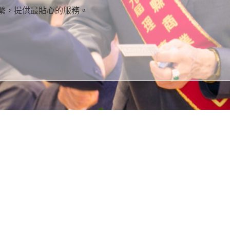
繫，提供最貼心的服務。
連結
電話
最新消息
Em
消息
傳真
「老宅延壽機能復新計畫」說明會
下載
地
潮州鎮公所辦理2027年新春文宣品編製採購