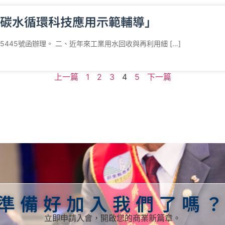
碳水循環科技應用示範輔導」
45445號函辦理。 二、近年來工業用水回收與再利用細 […]
上一篇
1
2
3
4
5
下一篇
準備好加入我們了嗎
立即申請入會，開啟您的商業新篇章。