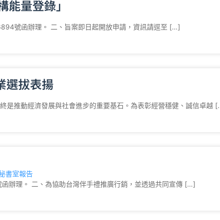
機構能量登錄」
6894號函辦理。 二、旨案即日起開放申請，資訊請逕至 […]
業選拔表揚
終是推動經濟發展與社會進步的重要基石。為表彰經營穩健、誠信卓越 […
秘書室報告
號函辦理。 二、為協助台灣伴手禮推廣行銷，並透過共同宣傳 […]