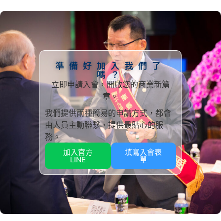
準備好加入我們了
嗎？
立即申請入會，開啟您的商業新篇
章。
我們提供兩種簡易的申請方式，都會
由人員主動聯繫，提供最貼心的服
務。
加入官方
填寫入會表
LINE
單