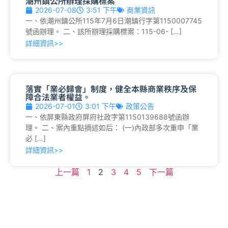
潮州鎮公所辦理採購標案
2026-07-08
3:51 下午
商業資訊
一、依潮州鎮公所115年7月6日潮鎮行字第1150007745
號函辦理。 二、該所辦理採購標案：115-06- […]
詳細資訊>>
落實「業必歸會」制度，健全本縣商業秩序及保
障合法業者權益。
2026-07-01
3:01 下午
政策公告
一、依屏東縣政府屏府社政字第1150139688號函辦
理。 二、案內重點摘述如后： (一)內政部多次重申「業
必 […]
詳細資訊>>
上一篇
1
2
3
4
5
下一篇